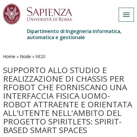
Togg
navig
Dipartimento di Ingegneria informatica,
automatica e gestionale
Salta
al
contenuto
Home
»
Node
»
6820
principale
SUPPORTO ALLO STUDIO E
REALIZZAZIONE DI CHASSIS PER
RFOBOT CHE FORNISCANO UNA
INTERFACCIA FISICA UOMO-
ROBOT ATTRAENTE E ORIENTATA
ALL'UTENTE NELL'AMBITO DEL
PROGETTO SPIRITLETS: SPIRIT-
BASED SMART SPACES