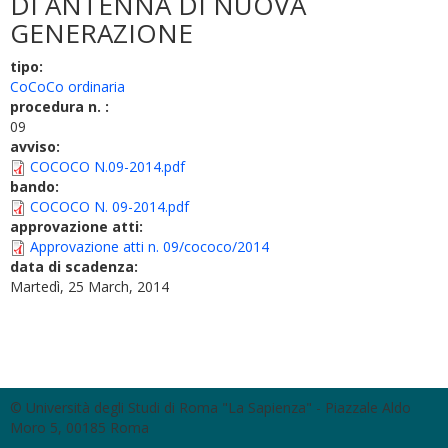
DI ANTENNA DI NUOVA
GENERAZIONE
tipo:
CoCoCo ordinaria
procedura n. :
09
avviso:
COCOCO N.09-2014.pdf
bando:
COCOCO N. 09-2014.pdf
approvazione atti:
Approvazione atti n. 09/cococo/2014
data di scadenza:
Martedì, 25 March, 2014
© Università degli Studi di Roma "La Sapienza" - Piazzale Aldo
Moro 5, 00185 Roma