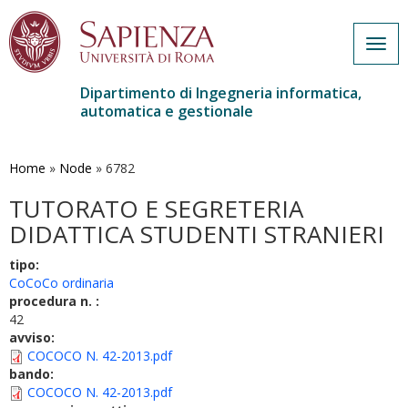
Togg
navig
Dipartimento di Ingegneria informatica,
automatica e gestionale
Salta
al
contenuto
Home
»
Node
»
6782
principale
TUTORATO E SEGRETERIA
DIDATTICA STUDENTI STRANIERI
tipo:
CoCoCo ordinaria
procedura n. :
42
avviso:
COCOCO N. 42-2013.pdf
bando:
COCOCO N. 42-2013.pdf