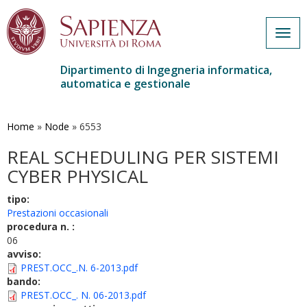
Togg
navig
Dipartimento di Ingegneria informatica,
automatica e gestionale
Salta
al
contenuto
Home
»
Node
»
6553
principale
REAL SCHEDULING PER SISTEMI
CYBER PHYSICAL
tipo:
Prestazioni occasionali
procedura n. :
06
avviso:
PREST.OCC_.N. 6-2013.pdf
bando:
PREST.OCC_. N. 06-2013.pdf