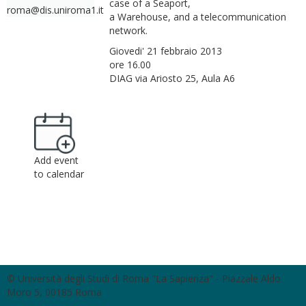
case of a Seaport,
roma@dis.uniroma1.it
a Warehouse, and a telecommunication
network.
Giovedi' 21 febbraio 2013
ore 16.00
DIAG via Ariosto 25, Aula A6
Add event
to calendar
© Università degli Studi di Roma "La Sapienza" - Piazzale Aldo
Moro 5, 00185 Roma