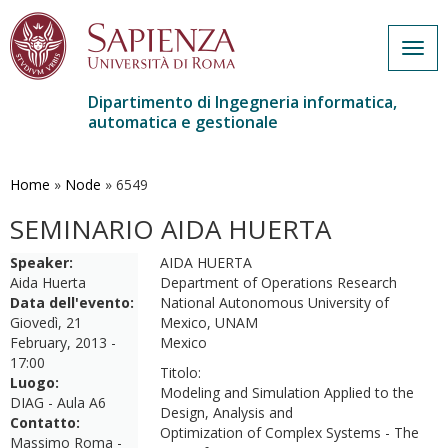
Togg
navig
Dipartimento di Ingegneria informatica,
automatica e gestionale
Salta
al
contenuto
Home
»
Node
»
6549
principale
SEMINARIO AIDA HUERTA
Speaker:
AIDA HUERTA
Aida Huerta
Department of Operations Research
Data dell'evento:
National Autonomous University of
Giovedì, 21
Mexico, UNAM
February, 2013 -
Mexico
17:00
Titolo:
Luogo:
Modeling and Simulation Applied to the
DIAG - Aula A6
Design, Analysis and
Contatto:
Optimization of Complex Systems - The
Massimo Roma -