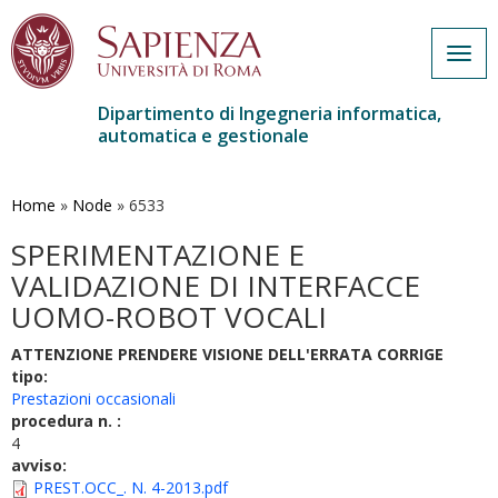
Togg
navig
Dipartimento di Ingegneria informatica,
automatica e gestionale
Salta
al
contenuto
Home
»
Node
»
6533
principale
SPERIMENTAZIONE E
VALIDAZIONE DI INTERFACCE
UOMO-ROBOT VOCALI
ATTENZIONE PRENDERE VISIONE DELL'ERRATA CORRIGE
tipo:
Prestazioni occasionali
procedura n. :
4
avviso:
PREST.OCC_. N. 4-2013.pdf