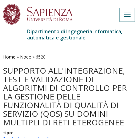
Togg
navig
Dipartimento di Ingegneria informatica,
automatica e gestionale
Salta
al
contenuto
Home
»
Node
»
6528
principale
SUPPORTO ALL'INTEGRAZIONE,
TEST E VALIDAZIONE DI
ALGORITMI DI CONTROLLO PER
LA GESTIONE DELLE
FUNZIONALITÀ DI QUALITÀ DI
SERVIZIO (QOS) SU DOMINI
MULTIPLI DI RETI ETEROGENEE
tipo: