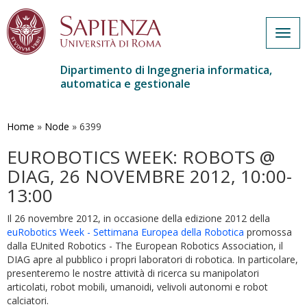
Togg
navig
Dipartimento di Ingegneria informatica,
automatica e gestionale
Salta
al
contenuto
Home
»
Node
»
6399
principale
EUROBOTICS WEEK: ROBOTS @
DIAG, 26 NOVEMBRE 2012, 10:00-
13:00
Il 26 novembre 2012, in occasione della edizione 2012 della
euRobotics Week - Settimana Europea della Robotica
promossa
dalla EUnited Robotics - The European Robotics Association, il
DIAG apre al pubblico i propri laboratori di robotica. In particolare,
presenteremo le nostre attività di ricerca su manipolatori
articolati, robot mobili, umanoidi, velivoli autonomi e robot
calciatori.