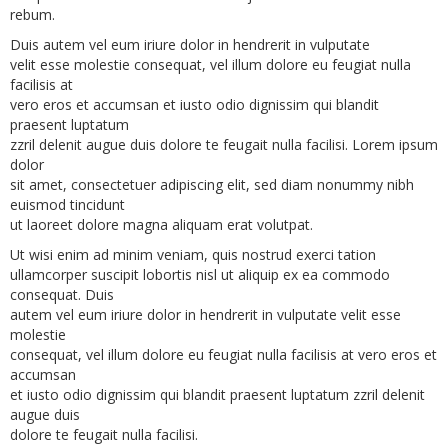
rebum.
Duis autem vel eum iriure dolor in hendrerit in vulputate
velit esse molestie consequat, vel illum dolore eu feugiat nulla
facilisis at
vero eros et accumsan et iusto odio dignissim qui blandit
praesent luptatum
zzril delenit augue duis dolore te feugait nulla facilisi. Lorem ipsum
dolor
sit amet, consectetuer adipiscing elit, sed diam nonummy nibh
euismod tincidunt
ut laoreet dolore magna aliquam erat volutpat.
Ut wisi enim ad minim veniam, quis nostrud exerci tation
ullamcorper suscipit lobortis nisl ut aliquip ex ea commodo
consequat. Duis
autem vel eum iriure dolor in hendrerit in vulputate velit esse
molestie
consequat, vel illum dolore eu feugiat nulla facilisis at vero eros et
accumsan
et iusto odio dignissim qui blandit praesent luptatum zzril delenit
augue duis
dolore te feugait nulla facilisi.