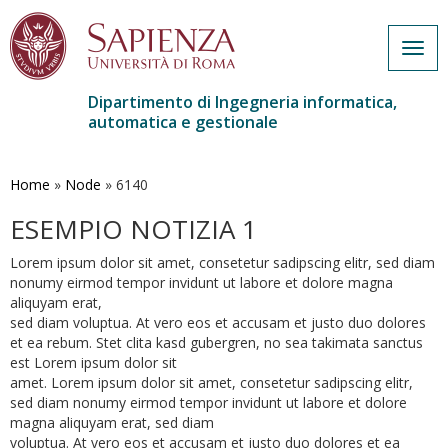
Togg
navig
Dipartimento di Ingegneria informatica,
automatica e gestionale
Salta
al
contenuto
Home
»
Node
»
6140
principale
ESEMPIO NOTIZIA 1
Lorem ipsum dolor sit amet, consetetur sadipscing elitr, sed diam
nonumy eirmod tempor invidunt ut labore et dolore magna
aliquyam erat,
sed diam voluptua. At vero eos et accusam et justo duo dolores
et ea rebum. Stet clita kasd gubergren, no sea takimata sanctus
est Lorem ipsum dolor sit
amet. Lorem ipsum dolor sit amet, consetetur sadipscing elitr,
sed diam nonumy eirmod tempor invidunt ut labore et dolore
magna aliquyam erat, sed diam
voluptua. At vero eos et accusam et justo duo dolores et ea