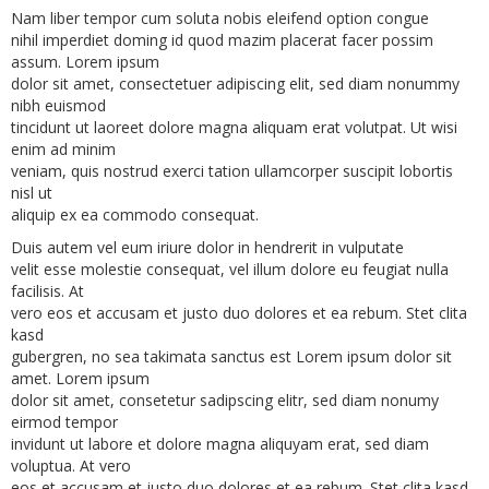
Nam liber tempor cum soluta nobis eleifend option congue
nihil imperdiet doming id quod mazim placerat facer possim
assum. Lorem ipsum
dolor sit amet, consectetuer adipiscing elit, sed diam nonummy
nibh euismod
tincidunt ut laoreet dolore magna aliquam erat volutpat. Ut wisi
enim ad minim
veniam, quis nostrud exerci tation ullamcorper suscipit lobortis
nisl ut
aliquip ex ea commodo consequat.
Duis autem vel eum iriure dolor in hendrerit in vulputate
velit esse molestie consequat, vel illum dolore eu feugiat nulla
facilisis. At
vero eos et accusam et justo duo dolores et ea rebum. Stet clita
kasd
gubergren, no sea takimata sanctus est Lorem ipsum dolor sit
amet. Lorem ipsum
dolor sit amet, consetetur sadipscing elitr, sed diam nonumy
eirmod tempor
invidunt ut labore et dolore magna aliquyam erat, sed diam
voluptua. At vero
eos et accusam et justo duo dolores et ea rebum. Stet clita kasd