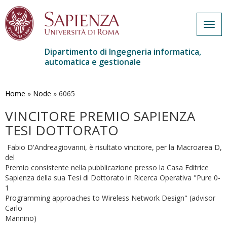
Togg
navig
Dipartimento di Ingegneria informatica,
automatica e gestionale
Salta
al
contenuto
Home
»
Node
»
6065
principale
VINCITORE PREMIO SAPIENZA
TESI DOTTORATO
Fabio D'Andreagiovanni, è risultato vincitore, per la Macroarea D,
del
Premio consistente nella pubblicazione presso la Casa Editrice
Sapienza della sua Tesi di Dottorato in Ricerca Operativa "Pure 0-
1
Programming approaches to Wireless Network Design" (advisor
Carlo
Mannino)