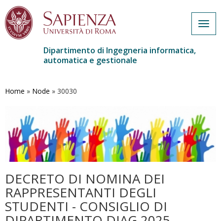
Togg
navig
Dipartimento di Ingegneria informatica,
automatica e gestionale
Salta
al
contenuto
Home
»
Node
»
30030
principale
DECRETO DI NOMINA DEI
RAPPRESENTANTI DEGLI
STUDENTI - CONSIGLIO DI
DIPARTIMENTO DIAG 2025