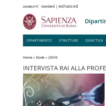
legibility:
standard
|
enhanced
Diparti
DIPARTIMENTO
STRUTTURE
DIDATTICA
Salta
al
contenuto
Home
»
Node
»
28698
principale
INTERVISTA RAI ALLA PROF