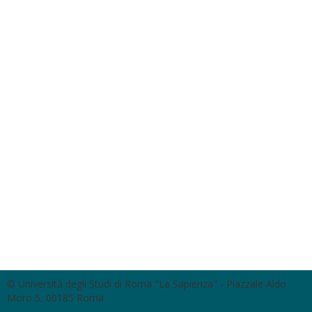
© Università degli Studi di Roma "La Sapienza" - Piazzale Aldo
Moro 5, 00185 Roma