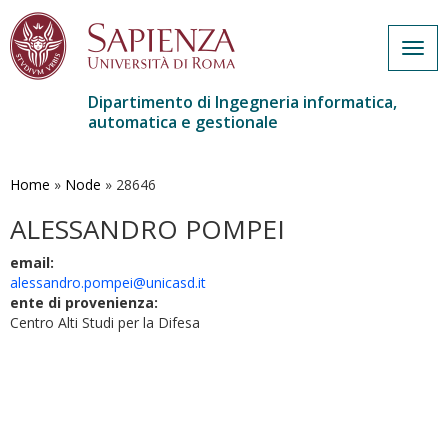
Togg
navig
Dipartimento di Ingegneria informatica,
automatica e gestionale
Salta
al
contenuto
Home
»
Node
»
28646
principale
ALESSANDRO POMPEI
email:
alessandro.pompei@unicasd.it
ente di provenienza:
Centro Alti Studi per la Difesa