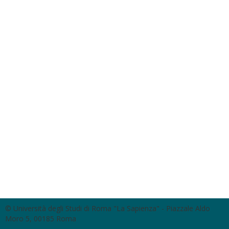
© Università degli Studi di Roma "La Sapienza" - Piazzale Aldo
Moro 5, 00185 Roma