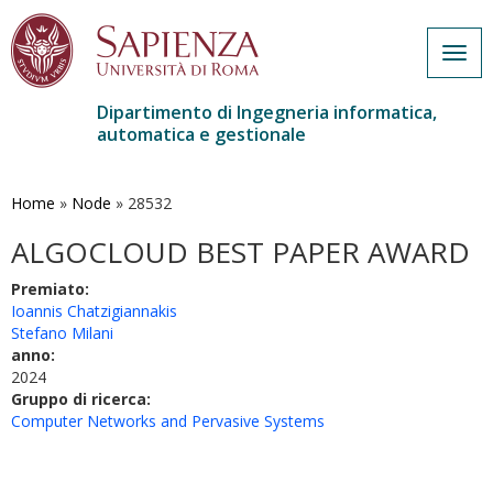
Togg
navig
Dipartimento di Ingegneria informatica,
automatica e gestionale
Salta
al
contenuto
Home
»
Node
»
28532
principale
ALGOCLOUD BEST PAPER AWARD
Premiato:
Ioannis Chatzigiannakis
Stefano Milani
anno:
2024
Gruppo di ricerca:
Computer Networks and Pervasive Systems