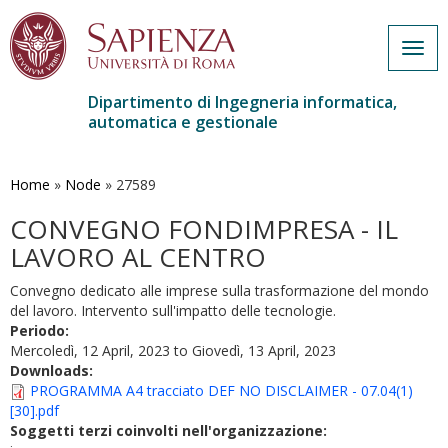
Togg
navig
Dipartimento di Ingegneria informatica,
automatica e gestionale
Salta
al
contenuto
Home
»
Node
»
27589
principale
CONVEGNO FONDIMPRESA - IL
LAVORO AL CENTRO
Convegno dedicato alle imprese sulla trasformazione del mondo
del lavoro. Intervento sull'impatto delle tecnologie.
Periodo:
Mercoledì, 12 April, 2023
to
Giovedì, 13 April, 2023
Downloads:
PROGRAMMA A4 tracciato DEF NO DISCLAIMER - 07.04(1)
[30].pdf
Soggetti terzi coinvolti nell'organizzazione: