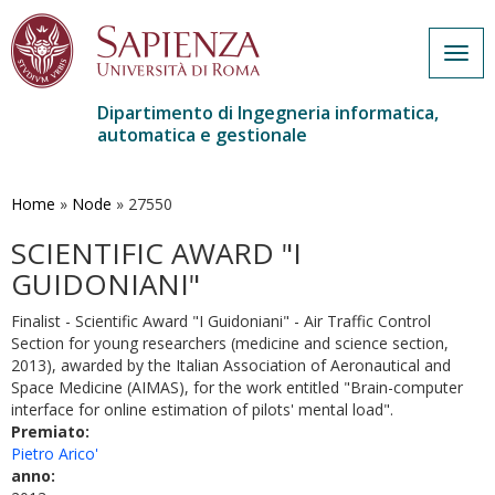
Togg
navig
Dipartimento di Ingegneria informatica,
automatica e gestionale
Salta
al
contenuto
Home
»
Node
»
27550
principale
SCIENTIFIC AWARD "I
GUIDONIANI"
Finalist - Scientific Award "I Guidoniani" - Air Traffic Control
Section for young researchers (medicine and science section,
2013), awarded by the Italian Association of Aeronautical and
Space Medicine (AIMAS), for the work entitled "Brain-computer
interface for online estimation of pilots' mental load".
Premiato:
Pietro Arico'
anno: