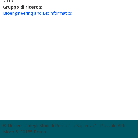
2013
Gruppo di ricerca:
Bioengineering and Bioinformatics
© Università degli Studi di Roma "La Sapienza" - Piazzale Aldo
Moro 5, 00185 Roma