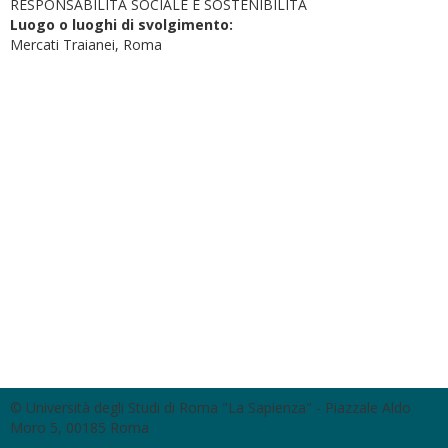
RESPONSABILITÀ SOCIALE E SOSTENIBILITÀ
Luogo o luoghi di svolgimento:
Mercati Traianei, Roma
© Università degli Studi di Roma "La Sapienza" - Piazzale Aldo
Moro 5, 00185 Roma