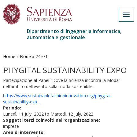
Togg
navig
Dipartimento di Ingegneria informatica,
automatica e gestionale
Salta
al
contenuto
Home
»
Node
»
24971
principale
PHYGITAL SUSTAINABILITY EXPO
Partecipazione al Panel "Dove la Scienza incontra la Moda"
nell'ambito dell'evento sulla moda sostenibile.
https://www.sustainablefashioninnovation.org/phygital-
sustainability-exp...
Periodo:
Lunedì, 11 July, 2022
to
Martedì, 12 July, 2022
Soggetti terzi coinvolti nell'organizzazione:
imprese
Area di intervento: