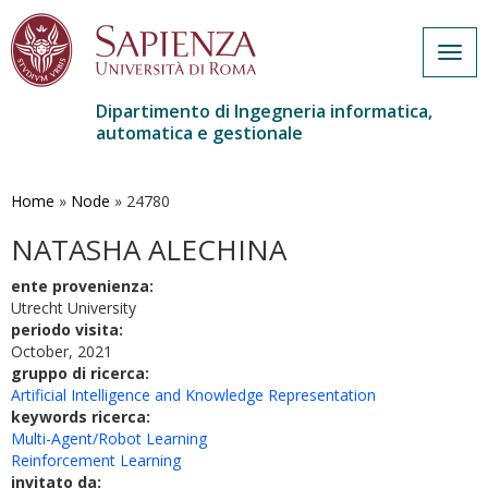
Togg
navig
Dipartimento di Ingegneria informatica,
automatica e gestionale
Salta
al
contenuto
Home
»
Node
»
24780
principale
NATASHA ALECHINA
ente provenienza:
Utrecht University
periodo visita:
October, 2021
gruppo di ricerca:
Artificial Intelligence and Knowledge Representation
keywords ricerca:
Multi-Agent/Robot Learning
Reinforcement Learning
invitato da: