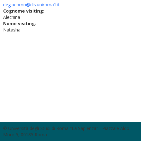
degiacomo@dis.uniroma1.it
Cognome visiting:
Alechina
Nome visiting:
Natasha
© Università degli Studi di Roma "La Sapienza" - Piazzale Aldo
Moro 5, 00185 Roma