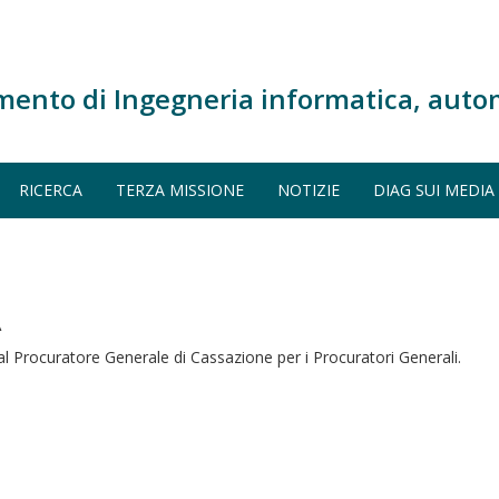
mento di Ingegneria informatica, auto
RICERCA
TERZA MISSIONE
NOTIZIE
DIAG SUI MEDIA
A
al Procuratore Generale di Cassazione per i Procuratori Generali.