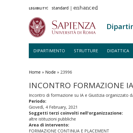
legibility:
standard
|
enhanced
Diparti
DIPARTIMENTO
STRUTTURE
DIDATTICA
Salta
al
contenuto
Home
»
Node
»
23996
principale
INCONTRO FORMAZIONE I
Incontro di formazione su IA e Giustizia organizzato d
Periodo:
Giovedì, 4 February, 2021
Soggetti terzi coinvolti nell'organizzazione:
altre istituzioni pubbliche
Area di intervento:
FORMAZIONE CONTINUA E PLACEMENT