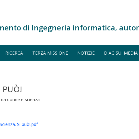
mento di Ingegneria informatica, auto
RICERCA
TERZA MISSIONE
NOTIZIE
DIAG SUI MEDIA
I PUÒ!
tema donne e scienza
ienza. Si può!.pdf