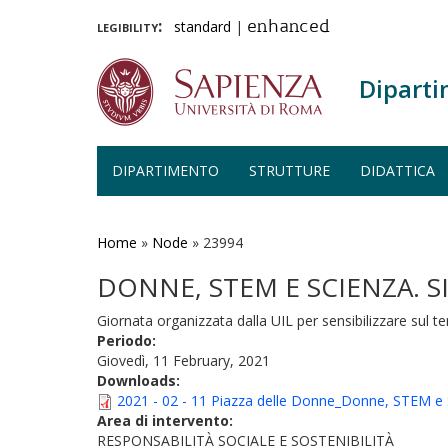
legibility:
standard
|
enhanced
Diparti
DIPARTIMENTO
STRUTTURE
DIDATTICA
Salta
al
contenuto
Home
»
Node
»
23994
principale
DONNE, STEM E SCIENZA. S
Giornata organizzata dalla UIL per sensibilizzare sul 
Periodo:
Giovedì, 11 February, 2021
Downloads:
2021 - 02 - 11 Piazza delle Donne_Donne, STEM e Sc
Area di intervento:
RESPONSABILITÀ SOCIALE E SOSTENIBILITÀ