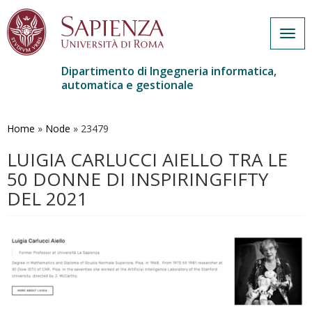
Togg
navig
Dipartimento di Ingegneria informatica,
automatica e gestionale
Salta
al
contenuto
Home
»
Node
»
23479
principale
LUIGIA CARLUCCI AIELLO TRA LE
50 DONNE DI INSPIRINGFIFTY
DEL 2021