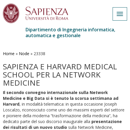
Togg
navig
Dipartimento di Ingegneria informatica,
automatica e gestionale
Salta
al
contenuto
Home
»
Node
»
23338
principale
SAPIENZA E HARVARD MEDICAL
SCHOOL PER LA NETWORK
MEDICINE
Il secondo convegno internazionale sulla Network
Medicine e Big Data si è tenuto la scorsa settimana ad
Harvard
, in modalità telematica: in questa occasione Joseph
Loscalzo, riconosciuto come uno dei massimi esperti del settore
e pioniere della moderna “trasformazione della medicina”, ha
dedicato parte del suo discorso inaugurale alla
presentazione
dei risultati di un nuovo studio
sulla Network Medicine,