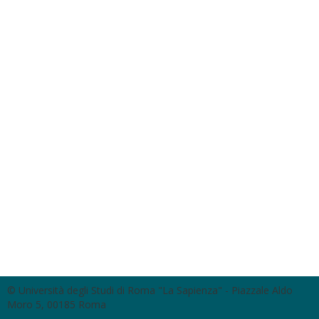
© Università degli Studi di Roma "La Sapienza" - Piazzale Aldo
Moro 5, 00185 Roma