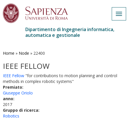
Togg
navig
Dipartimento di Ingegneria informatica,
automatica e gestionale
Salta
al
contenuto
Home
»
Node
»
22400
principale
IEEE FELLOW
IEEE Fellow
"for contributions to motion planning and control
methods in complex robotic systems"
Premiato:
Giuseppe Oriolo
anno:
2017
Gruppo di ricerca:
Robotics