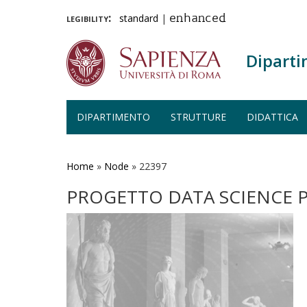
legibility:
standard
|
enhanced
Diparti
DIPARTIMENTO
STRUTTURE
DIDATTICA
Salta
al
contenuto
Home
»
Node
»
22397
principale
PROGETTO DATA SCIENCE PE