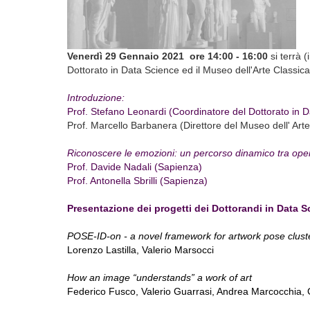
Venerdì 29 Gennaio 2021 ore
14:00
- 16:00
si terrà (
Dottorato in Data Science ed il Museo dell'Arte Classic
Introduzione:
Prof. Stefano Leonardi (Coordinatore del Dottorato in 
Prof. Marcello Barbanera (Direttore del Museo dell' Art
Riconoscere le emozioni: un percorso dinamico tra op
Prof. Davide Nadali (Sapienza)
Prof. Antonella Sbrilli (Sapienza)
Presentazione dei progetti dei Dottorandi in Data S
POSE-ID-on - a novel framework for artwork pose clust
Lorenzo Lastilla, Valerio Marsocci
How an image “understands” a work of art
Federico Fusco, Valerio Guarrasi, Andrea
Marcocchia
,