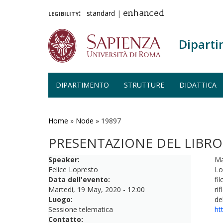
legibility:
standard
|
enhanced
Diparti
DIPARTIMENTO
STRUTTURE
DIDATTICA
Salta
al
contenuto
Home
»
Node
»
19897
principale
PRESENTAZIONE DEL LIBRO
Speaker:
Ma
Felice Lopresto
Lo
Data dell'evento:
fi
Martedì, 19 May, 2020 - 12:00
ri
Luogo:
de
Sessione telematica
ht
Contatto: