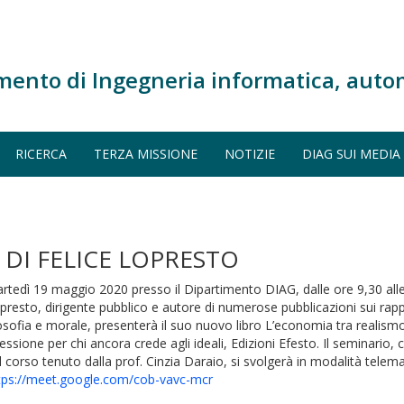
mento di Ingegneria informatica, auto
RICERCA
TERZA MISSIONE
NOTIZIE
DIAG SUI MEDIA
 DI FELICE LOPRESTO
rtedì 19 maggio 2020 presso il Dipartimento DIAG, dalle ore 9,30 alle
presto, dirigente pubblico e autore di numerose pubblicazioni sui rap
losofia e morale, presenterà il suo nuovo libro L’economia tra realismo
flessione per chi ancora crede agli ideali, Edizioni Efesto. Il seminario
l corso tenuto dalla prof. Cinzia Daraio, si svolgerà in modalità telema
tps://meet.google.com/cob-vavc-mcr