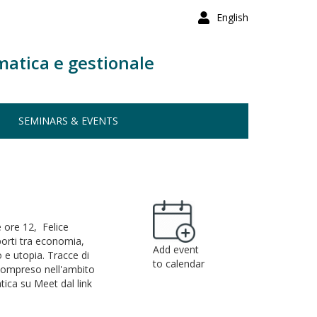
English
matica e gestionale
SEMINARS & EVENTS
 ore 12, Felice
porti tra economia,
Add event
 e utopia. Tracce di
to calendar
, compreso nell'ambito
tica su Meet dal link