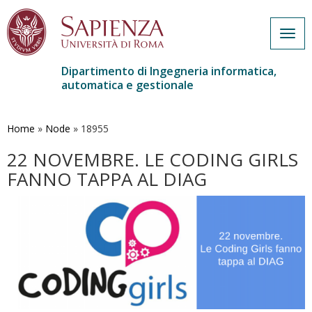
Togg
navig
Dipartimento di Ingegneria informatica,
automatica e gestionale
Salta
al
contenuto
Home
»
Node
»
18955
principale
22 NOVEMBRE. LE CODING GIRLS
FANNO TAPPA AL DIAG