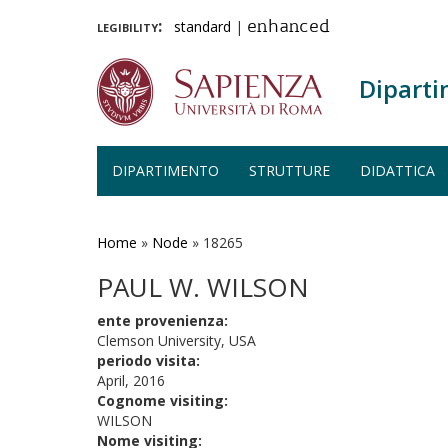
legibility:
standard
|
enhanced
Diparti
DIPARTIMENTO
STRUTTURE
DIDATTICA
Salta
al
contenuto
Home
»
Node
»
18265
principale
PAUL W. WILSON
ente provenienza:
Clemson University, USA
periodo visita:
April, 2016
Cognome visiting:
WILSON
Nome visiting: