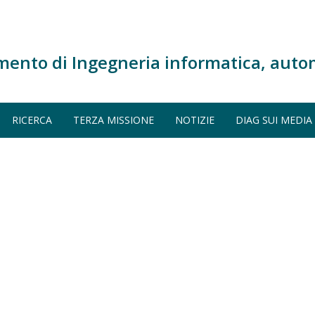
mento di Ingegneria informatica, auto
RICERCA
TERZA MISSIONE
NOTIZIE
DIAG SUI MEDIA