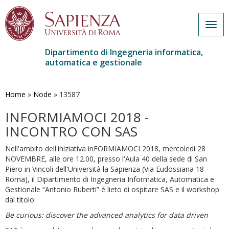
Togg
navig
Dipartimento di Ingegneria informatica,
automatica e gestionale
Salta
al
contenuto
Home
»
Node
»
13587
principale
INFORMIAMOCI 2018 -
INCONTRO CON SAS
Nell'ambito dell'iniziativa inFORMIAMOCI
2018, mercoledì 28
NOVEMBRE,
alle ore 12.00, presso l'Aula 40 della sede di San
Piero in Vincoli dell'Università la Sapienza (Via Eudossiana 18 -
Roma), il Dipartimento di Ingegneria Informatica, Automatica e
Gestionale “Antonio Ruberti” è lieto di ospitare SAS e il workshop
dal titolo:
Be curious: discover the advanced analytics for data driven