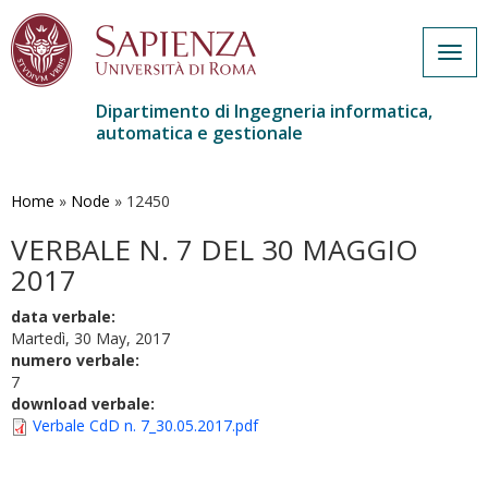
Togg
navig
Dipartimento di Ingegneria informatica,
automatica e gestionale
Salta
al
contenuto
Home
»
Node
»
12450
principale
VERBALE N. 7 DEL 30 MAGGIO
2017
data verbale:
Martedì, 30 May, 2017
numero verbale:
7
download verbale:
Verbale CdD n. 7_30.05.2017.pdf