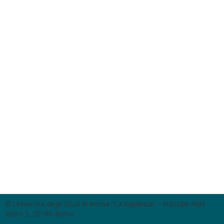
© Università degli Studi di Roma "La Sapienza" - Piazzale Aldo
Moro 5, 00185 Roma