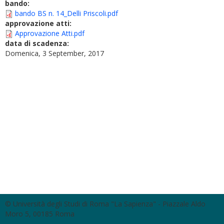
bando:
bando BS n. 14_Delli Priscoli.pdf
approvazione atti:
Approvazione Atti.pdf
data di scadenza:
Domenica, 3 September, 2017
© Università degli Studi di Roma "La Sapienza" - Piazzale Aldo
Moro 5, 00185 Roma