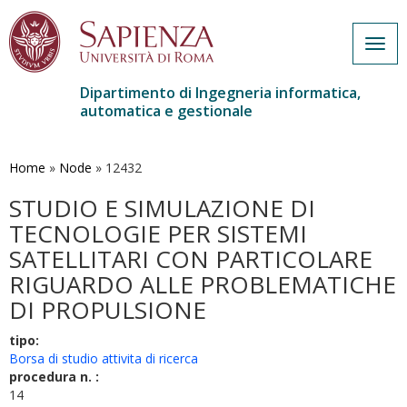
Togg
navig
Dipartimento di Ingegneria informatica,
automatica e gestionale
Salta
al
contenuto
Home
»
Node
»
12432
principale
STUDIO E SIMULAZIONE DI
TECNOLOGIE PER SISTEMI
SATELLITARI CON PARTICOLARE
RIGUARDO ALLE PROBLEMATICHE
DI PROPULSIONE
tipo:
Borsa di studio attivita di ricerca
procedura n. :
14