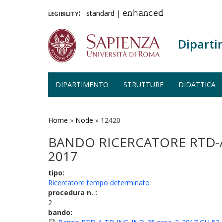
legibility:
standard
|
enhanced
Diparti
DIPARTIMENTO
STRUTTURE
DIDATTICA
Salta
al
contenuto
Home
»
Node
»
12420
principale
BANDO RICERCATORE RTD-A 
2017
tipo:
Ricercatore tempo determinato
procedura n. :
2
bando: