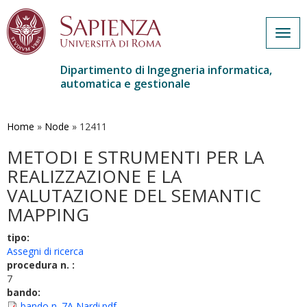
Togg
navig
Dipartimento di Ingegneria informatica,
automatica e gestionale
Salta
al
contenuto
Home
»
Node
»
12411
principale
METODI E STRUMENTI PER LA
REALIZZAZIONE E LA
VALUTAZIONE DEL SEMANTIC
MAPPING
tipo:
Assegni di ricerca
procedura n. :
7
bando:
bando n. 7A Nardi.pdf