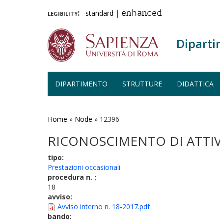
legibility:
standard
|
enhanced
Diparti
DIPARTIMENTO
STRUTTURE
DIDATTICA
Salta
al
contenuto
Home
»
Node
»
12396
principale
RICONOSCIMENTO DI ATTIV
tipo:
Prestazioni occasionali
procedura n. :
18
avviso:
Avviso interno n. 18-2017.pdf
bando: