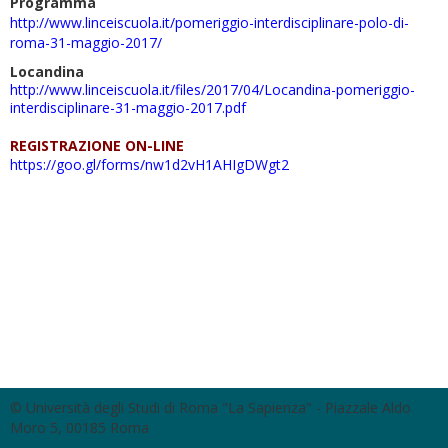
Programma
http://www.linceiscuola.it/pom
eriggio-interdisciplinare-polo
-di-
roma-31-maggio-2017/
Locandina
http://www.linceiscuola.it/fil
es/2017/04/Locandina-pomeriggi
o-
interdisciplinare-31-maggio-
2017.pdf
REGISTRAZIONE ON-LINE
https://goo.gl/forms/nw1d2vH1A
HIgDWgt2
© Università degli Studi di Roma "La Sapienza" - Piazzale Aldo
Moro 5, 00185 Roma