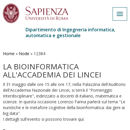
Togg
navig
Dipartimento di Ingegneria informatica,
automatica e gestionale
Salta
al
contenuto
Home
»
Node
»
12384
principale
LA BIOINFORMATICA
ALL'ACCADEMIA DEI LINCEI
Il 31 maggio dalle ore 15 alle ore 17, nella Palazzina dell'Auditorio
dell'Accademia Nazionale dei Lincei, si terrà il "Pomeriggio
Interdisciplinare", indirizzato a docenti di italiano, matematica e
scienze. In questa occasione Lorenzo Farina parlerà sul tema "Le
euristiche e le metafore cognitive della bioinformatica: dai geni ai
big data".
I dettagli sull'evento si possono trovare qui: