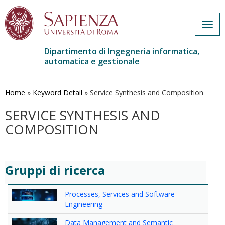
Togg
navig
Dipartimento di Ingegneria informatica,
automatica e gestionale
Salta
al
contenuto
Home
»
Keyword Detail
»
Service Synthesis and Composition
principale
SERVICE SYNTHESIS AND
COMPOSITION
Gruppi di ricerca
Processes, Services and Software
Engineering
Data Management and Semantic