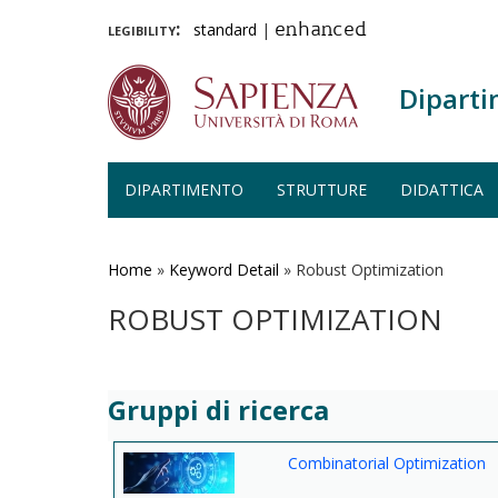
legibility:
standard
|
enhanced
Diparti
DIPARTIMENTO
STRUTTURE
DIDATTICA
Salta
al
contenuto
Home
»
Keyword Detail
»
Robust Optimization
principale
ROBUST OPTIMIZATION
Gruppi di ricerca
Combinatorial Optimization