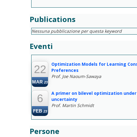
Publications
Nessuna pubblicazione per questa keyword
Eventi
--
Optimization Models for Learning Co
22
Preferences
Prof. Joe Naoum-Sawaya
MAR
23
A primer on bilevel optimization under
6
uncertainty
Prof. Martin Schmidt
FEB
23
Persone