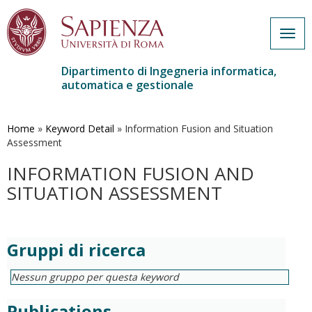
Togg
navig
Dipartimento di Ingegneria informatica,
automatica e gestionale
Salta
al
contenuto
Home
»
Keyword Detail
»
Information Fusion and Situation
principale
Assessment
INFORMATION FUSION AND
SITUATION ASSESSMENT
Gruppi di ricerca
Nessun gruppo per questa keyword
Publications