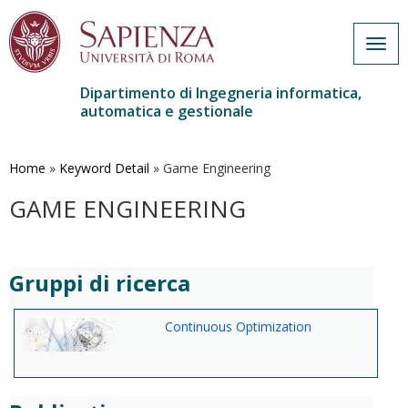
Togg
navig
Dipartimento di Ingegneria informatica,
automatica e gestionale
Salta
al
contenuto
Home
»
Keyword Detail
»
Game Engineering
principale
GAME ENGINEERING
Gruppi di ricerca
Continuous Optimization