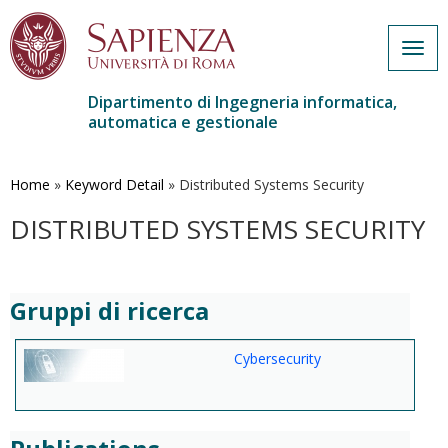
Togg
navig
Dipartimento di Ingegneria informatica,
automatica e gestionale
Salta
al
contenuto
Home
»
Keyword Detail
»
Distributed Systems Security
principale
DISTRIBUTED SYSTEMS SECURITY
Gruppi di ricerca
Cybersecurity