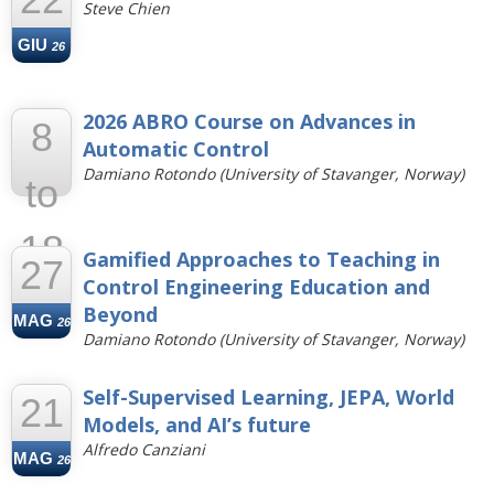
Steve Chien
GIU
26
2026 ABRO Course on Advances in
8
Automatic Control
Damiano Rotondo (University of Stavanger, Norway)
to
18
Gamified Approaches to Teaching in
27
Control Engineering Education and
GIU
26
Beyond
MAG
26
Damiano Rotondo (University of Stavanger, Norway)
Self-Supervised Learning, JEPA, World
21
Models, and AI’s future
Alfredo Canziani
MAG
26