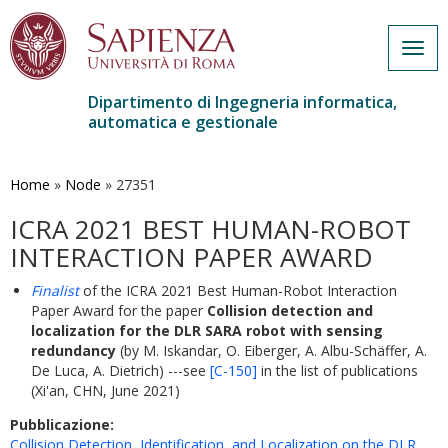
Togg
navig
Dipartimento di Ingegneria informatica,
automatica e gestionale
Salta
al
contenuto
Home
»
Node
»
27351
principale
ICRA 2021 BEST HUMAN-ROBOT
INTERACTION PAPER AWARD
Finalist
of the ICRA 2021 Best Human-Robot Interaction
Paper Award for the paper
Collision detection and
localization for the DLR SARA robot with sensing
redundancy
(by M. Iskandar, O. Eiberger, A. Albu-Schäffer, A.
De Luca, A. Dietrich) ---see
[C-150]
in the list of publications
(Xi'an, CHN, June 2021)
Pubblicazione:
Collision Detection, Identification, and Localization on the DLR