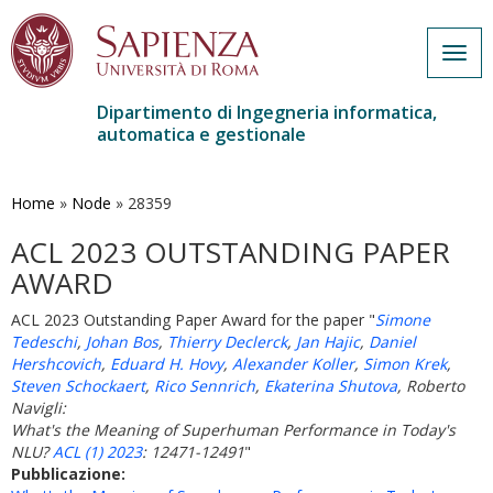
Togg
navig
Dipartimento di Ingegneria informatica,
automatica e gestionale
Salta
al
contenuto
Home
»
Node
»
28359
principale
ACL 2023 OUTSTANDING PAPER
AWARD
ACL 2023 Outstanding Paper Award for the paper "
Simone
Tedeschi
,
Johan Bos
,
Thierry Declerck
,
Jan Hajic
,
Daniel
Hershcovich
,
Eduard H. Hovy
,
Alexander Koller
,
Simon Krek
,
Steven Schockaert
,
Rico Sennrich
,
Ekaterina Shutova
,
Roberto
Navigli
:
What's the Meaning of Superhuman Performance in Today's
NLU?
ACL (1)
2023
:
12471-12491
"
Pubblicazione: