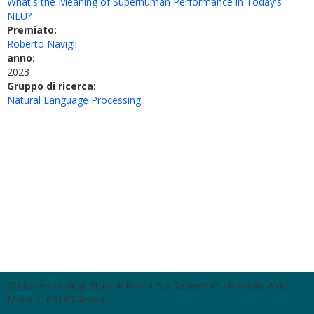
What's the Meaning of Superhuman Performance in Today's
NLU?
Premiato:
Roberto Navigli
anno:
2023
Gruppo di ricerca:
Natural Language Processing
© Università degli Studi di Roma "La Sapienza" - Piazzale Aldo
Moro 5, 00185 Roma