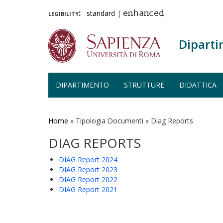
legibility:
standard
|
enhanced
Diparti
DIPARTIMENTO
STRUTTURE
DIDATTICA
Salta
al
contenuto
Home
»
Tipologia Documenti
»
Diag Reports
principale
DIAG REPORTS
DIAG Report 2024
DIAG Report 2023
DIAG Report 2022
DIAG Report 2021