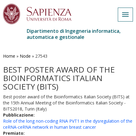
Togg
navig
Dipartimento di Ingegneria informatica,
automatica e gestionale
Salta
al
contenuto
Home
»
Node
»
27543
principale
BEST POSTER AWARD OF THE
BIOINFORMATICS ITALIAN
SOCIETY (BITS)
Best poster award of the Bioinformatics Italian Society (BITS) at
the 15th Annual Meeting of the Bioinformatics Italian Society -
BITS2018, Turin (Italy)
Pubblicazione:
Role of the long non-coding RNA PVT1 in the dysregulation of the
ceRNA-ceRNA network in human breast cancer
Premiato: