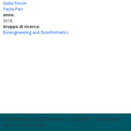
Giulia Fiscon
Paola Paci
anno:
2018
Gruppo di ricerca:
Bioengineering and Bioinformatics
© Università degli Studi di Roma "La Sapienza" - Piazzale Aldo
Moro 5, 00185 Roma