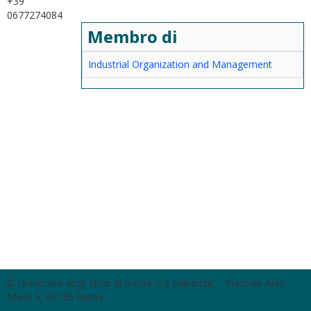
+39
0677274084
Membro di
Industrial Organization and Management
© Università degli Studi di Roma "La Sapienza" - Piazzale Aldo
Moro 5, 00185 Roma