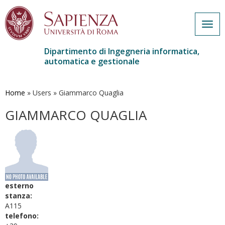
Togg
navig
Dipartimento di Ingegneria informatica,
automatica e gestionale
Salta
al
contenuto
Home
»
Users
»
Giammarco Quaglia
principale
GIAMMARCO QUAGLIA
esterno
stanza:
A115
telefono: