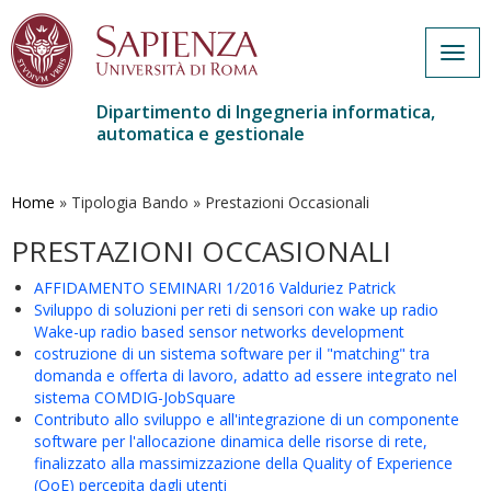
Togg
navig
Dipartimento di Ingegneria informatica,
automatica e gestionale
Salta
al
contenuto
Home
»
Tipologia Bando
»
Prestazioni Occasionali
principale
PRESTAZIONI OCCASIONALI
AFFIDAMENTO SEMINARI 1/2016 Valduriez Patrick
Sviluppo di soluzioni per reti di sensori con wake up radio
Wake-up radio based sensor networks development
costruzione di un sistema software per il "matching" tra
domanda e offerta di lavoro, adatto ad essere integrato nel
sistema COMDIG-JobSquare
Contributo allo sviluppo e all'integrazione di un componente
software per l'allocazione dinamica delle risorse di rete,
finalizzato alla massimizzazione della Quality of Experience
(QoE) percepita dagli utenti