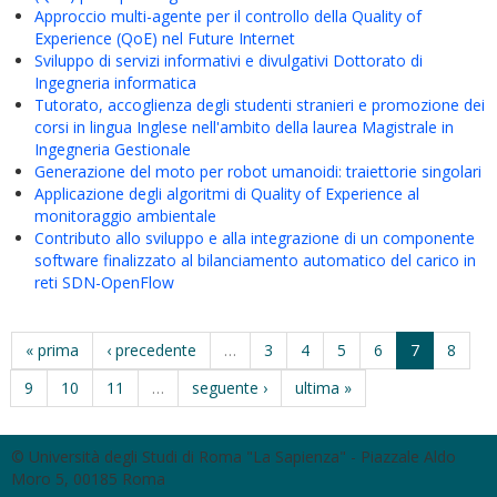
Approccio multi-agente per il controllo della Quality of
Experience (QoE) nel Future Internet
Sviluppo di servizi informativi e divulgativi Dottorato di
Ingegneria informatica
Tutorato, accoglienza degli studenti stranieri e promozione dei
corsi in lingua Inglese nell'ambito della laurea Magistrale in
Ingegneria Gestionale
Generazione del moto per robot umanoidi: traiettorie singolari
Applicazione degli algoritmi di Quality of Experience al
monitoraggio ambientale
Contributo allo sviluppo e alla integrazione di un componente
software finalizzato al bilanciamento automatico del carico in
reti SDN-OpenFlow
« prima
‹ precedente
…
3
4
5
6
7
8
9
10
11
…
seguente ›
ultima »
© Università degli Studi di Roma "La Sapienza" - Piazzale Aldo
Moro 5, 00185 Roma