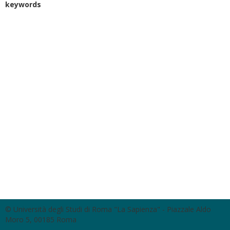
keywords
© Università degli Studi di Roma "La Sapienza" - Piazzale Aldo
Moro 5, 00185 Roma