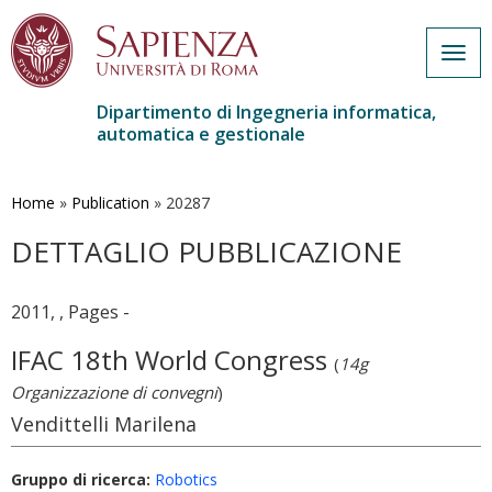
Togg
navig
Dipartimento di Ingegneria informatica,
automatica e gestionale
Salta
al
contenuto
Home
»
Publication
»
20287
principale
DETTAGLIO PUBBLICAZIONE
2011, , Pages -
IFAC 18th World Congress
(
14g
Organizzazione di convegni
)
Vendittelli Marilena
Gruppo di ricerca:
Robotics