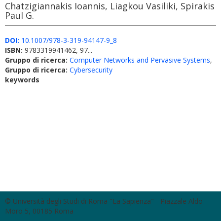
Chatzigiannakis Ioannis, Liagkou Vasiliki, Spirakis
Paul G.
DOI:
10.1007/978-3-319-94147-9_8
ISBN:
9783319941462, 97...
Gruppo di ricerca:
Computer Networks and Pervasive Systems
,
Gruppo di ricerca:
Cybersecurity
keywords
© Università degli Studi di Roma "La Sapienza" - Piazzale Aldo
Moro 5, 00185 Roma