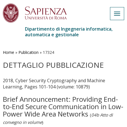
Togg
navig
Dipartimento di Ingegneria informatica,
automatica e gestionale
Salta
al
contenuto
Home
»
Publication
»
17324
principale
DETTAGLIO PUBBLICAZIONE
2018, Cyber Security Cryptography and Machine
Learning, Pages 101-104 (volume: 10879)
Brief Announcement: Providing End-
to-End Secure Communication in Low-
Power Wide Area Networks
(
04b Atto di
convegno in volume
)