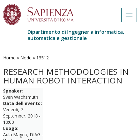
Togg
navig
Dipartimento di Ingegneria informatica,
automatica e gestionale
Salta
al
contenuto
Home
»
Node
»
13512
principale
RESEARCH METHODOLOGIES IN
HUMAN ROBOT INTERACTION
Speaker:
Sven Wachsmuth
Data dell'evento:
Venerdì, 7
September, 2018 -
10:00
Luogo:
Aula Magna, DIAG -