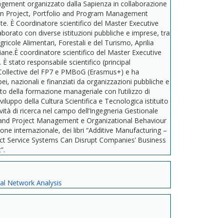
agement organizzato dalla Sapienza in collaborazione
e in Project, Portfolio and Program Management
te. È Coordinatore scientifico del Master Executive
ato con diverse istituzioni pubbliche e imprese, tra
gricole Alimentari, Forestali e del Turismo, Aprilia
iane.È coordinatore scientifico del Master Executive
stato responsabile scientifico (principal
ei Collective del FP7 e PMBoG (Erasmus+) e ha
ei, nazionali e finanziati da organizzazioni pubbliche e
o della formazione manageriale con l’utilizzo di
uppo della Cultura Scientifica e Tecnologica istituito
tività di ricerca nel campo dell’Ingegneria Gestionale
n and Project Management e Organizational Behaviour
ne internazionale, dei libri “Additive Manufacturing –
uct Service Systems Can Disrupt Companies’ Business
”.
al Network Analysis