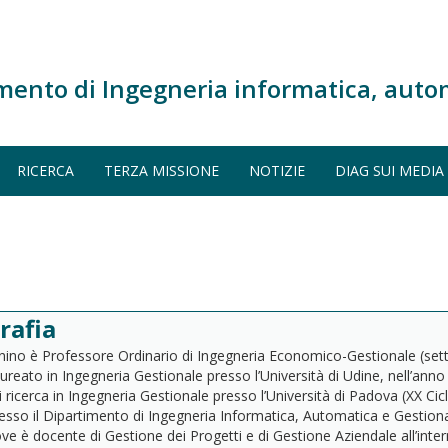
mento di Ingegneria informatica, auto
RICERCA
TERZA MISSIONE
NOTIZIE
DIAG SUI MEDIA
rafia
ino è Professore Ordinario di Ingegneria Economico-Gestionale (sett
reato in Ingegneria Gestionale presso l’Università di Udine, nell’ann
i ricerca in Ingegneria Gestionale presso l’Università di Padova (XX Ci
resso il Dipartimento di Ingegneria Informatica, Automatica e Gestiona
e è docente di Gestione dei Progetti e di Gestione Aziendale all’intern