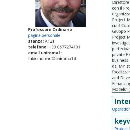
Direttore
con il Pr
organizza
Project M
cui il Com
Professore Ordinario
Gruppo Pi
pagina personale
Project M
stanza:
A121
investiga
telefono:
+39 0677274101
partecipa
email uniroma1:
private.È
fabio.nonino@uniroma1.it
business 
dal Minist
focalizza
and Devel
Enhancing
Models” (
Inte
Operatio
key
Project