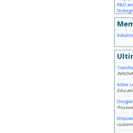
R&D and
Strateg
Mem
Industr
Ulti
Transfor
INNOVA
Active L
Educatio
Designin
Proceed
Empower
customiz