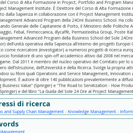
 del Corso di Alta Formazione in Project, Portfolio and Program Man
oject Management Institute. È Direttore del Corso di Alta Formazion
to dalla Sapienza in collaborazione con il Project Management Institu
anagement Advanced Program della 24Ore Business School. Ha collabor
ando Generale delle Capitanerie di Porto, il Ministero delle Politiche A
aggio, Febal, Finmeccanica, illycaffè, Permasteelisa Group, Poste Ital
anagement Advanced Program della Business School del Sole 24Ore. È 
tor) dell'unità operativa della Sapienza all'interno dei progetti Europ
to come ricercatore (investigator) a numerosi progetti di ricerca europ
 socio fondatore di uno spin-off accademico attivo dal 2008 nel mercat
game. Dal 2011 è membro del nucleo operativo del Comitato per lo svil
ero dell’Istruzione, dell’Università e della Ricerca. Svolge la propria at
ndosi su filoni quali Operations and Service Management, Innovatio
opment. È autore di oltre 140 pubblicazioni prevalentemente a diffusio
 Business Value” (Springer) e “The Road to Servitization - How Prod
Springer) e del libro “La Guida del Sole 24 Ore al Project Management
ressi di ricerca
ns and Supply Chain Management
-
Knowledge Management
-
Inform
words
 Management