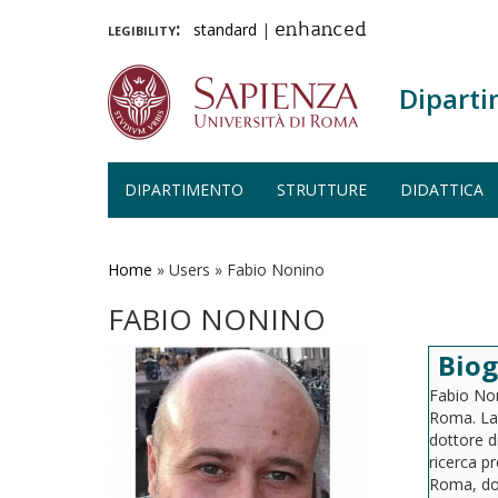
legibility:
standard
|
enhanced
Diparti
DIPARTIMENTO
STRUTTURE
DIDATTICA
Salta
al
contenuto
Home
»
Users
»
Fabio Nonino
principale
FABIO NONINO
Biog
Fabio Non
Roma. Lau
dottore d
ricerca p
Roma, dov